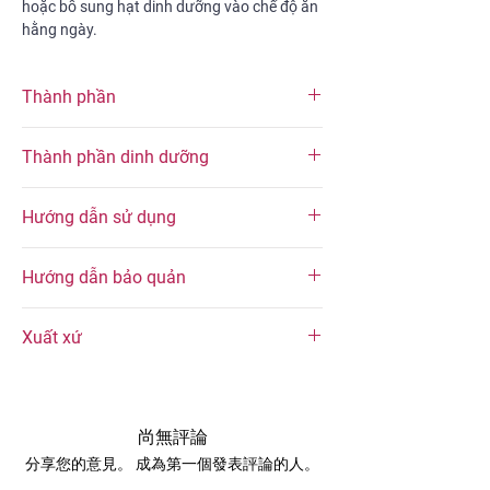
hoặc bổ sung hạt dinh dưỡng vào chế độ ăn
hằng ngày.
Thành phần
100% nhân hạt óc chó, được nướng hoàn
Thành phần dinh dưỡng
toàn tự nhiên, không thêm muối, không
thêm đường giúp bạn có thể thưởng thức
Thành phần dinh dưỡng trung bình (trong
được vị ngon nguyên bản của hạt.
Hướng dẫn sử dụng
mỗi khẩu phần 30 g)
Thành phần dinh dưỡng
Hàm lượng
Dùng trực tiếp như món ăn vặt hoặc bữa
Hướng dẫn bảo quản
phụ hằng ngày.
Năng lượng
220 kcal
Kết hợp với sữa chua Hy Lạp, yến mạch
Bảo quản trong bao bì kín. Để nơi khô ráo,
hoặc trái cây tươi cho bữa sáng giàu
Xuất xứ
tránh ánh năng trực tiếp.
Chất béo
21 g
dinh dưỡng.
Khuyến khích sử dụng sản phẩm trong vòng
Rắc lên salad, bánh hoặc các món tráng
Nguyên liệu nhập khẩu trực tiếp từ Chile
2 tuần kể từ ngày mở hộp, để có thể thưởng
Carbohydrate
4 g
miệng để tăng hương vị và kết cấu.
Sản phẩm được sản xuất bởi Công ty TNHH
thức sản phẩm với chất lượng tốt nhất.
Dùng cùng phô mai và trái cây khô để tạo
KASH Fine Food.
Hạn sử dụng:
12 tháng kể từ ngày sản xuất.
尚無評論
Chất xơ
2 g
thành khay snack hoặc món khai vị.
分享您的意見。 成為第一個發表評論的人。
Đường
< 1 g