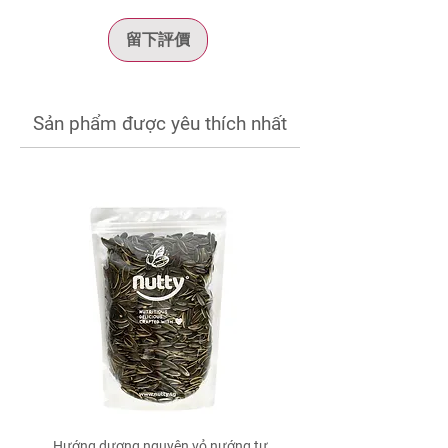
Protein
留下評價
5 g
*
Mỗi khẩu phần 30 g cung cấp 220 kcal
cùng nguồn Omega-3, chất béo không bão
hòa, protein thực vật và các khoáng chất tự
Sản phẩm được yêu thích nhất
nhiên từ óc chó. Với hàm lượng đường thấp
và hương vị béo bùi đặc trưng, đây là lựa
chọn phù hợp cho bữa phụ hoặc bổ sung
hạt dinh dưỡng vào chế độ ăn hằng ngày.
Hướng dương nguyên vỏ nướng tự
Xoài sấy muối ớt Nut