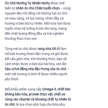
Óc Chó Nướng Tự Nhiên Nutty
được chế
biến từ
nhân óc chó Chile tuyển chọn
– vùng
nguyên liệu nổi tiếng với những hạt óc chó
có màu sáng, vỏ lụa mỏng, nhân đầy và
hương vị béo bùi tự nhiên. Mỗi nửa hạt được
tuyển chọn kỹ lưỡng trước khi rang, mang
đến chất lượng đồng đều và trải nghiệm
thưởng thức trọn vẹn.
Từng mẻ óc chó được
rang vừa tới
để làm
nổi bật hương thơm đặc trưng và giữ được
kết cấu giòn nhẹ. Khi thưởng thức, bạn sẽ
cảm nhận được vị béo bùi hài hòa, xen lẫn
hậu vị hơi đắng nhẹ đặc trưng của óc chó
–
một nét hương vị tinh tế được nhiều người
yêu thích.
Mỗi khẩu phần cung cấp
Omega-3, chất béo
không bão hòa, protein thực vật, chất xơ
cùng các vitamin và khoáng chất tự nhiên từ
óc chó
, là lựa chọn phù hợp cho bữa phụ