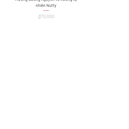
nhiên Nutty
價格
₫70,000
新增至購物車
联系商店
130 Le Thanh Ton Street,
​Ben Thanh Ward, HCMC
0941 999 148
/
0947 465 019
​shop@nutty.vn
我们重视客户的体验。 如果有任何让您对产
品、服务、交付不满意的地方...请立即联系
我们，以便 Nutty 有机会倾听并满意地解决