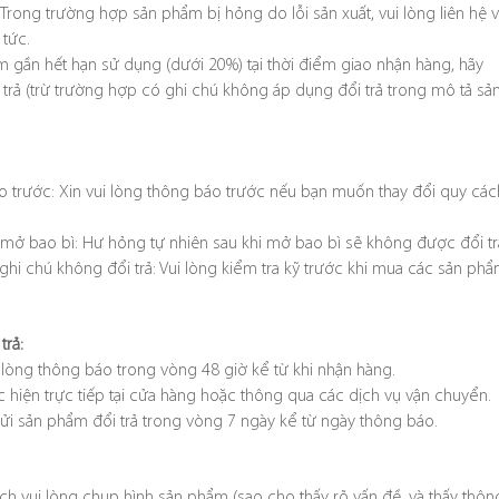
Trong trường hợp sản phẩm bị hỏng do lỗi sản xuất, vui lòng liên hệ v
 tức.
 gần hết hạn sử dụng (dưới 20%) tại thời điểm giao nhận hàng, hãy
trả (trừ trường hợp có ghi chú không áp dụng đổi trả trong mô tả sả
 trước: Xin vui lòng thông báo trước nếu bạn muốn thay đổi quy các
mở bao bì: Hư hỏng tự nhiên sau khi mở bao bì sẽ không được đổi tr
hi chú không đổi trả: Vui lòng kiểm tra kỹ trước khi mua các sản ph
trả:
i lòng thông báo trong vòng 48 giờ kể từ khi nhận hàng.
ực hiện trực tiếp tại cửa hàng hoặc thông qua các dịch vụ vận chuyển.
 gửi sản phẩm đổi trả trong vòng 7 ngày kể từ ngày thông báo.
ch vui lòng chụp hình sản phẩm (sao cho thấy rõ vấn đề, và thấy thôn