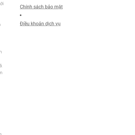
ới
Chính sách bảo mật
Điều khoản dịch vụ
n
h
ả.
ẩm
g