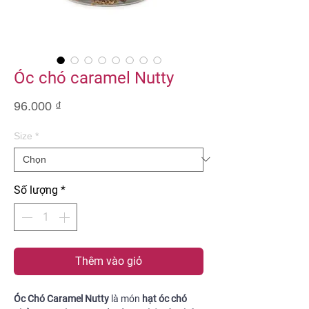
Óc chó caramel Nutty
Giá
96.000 ₫
Size
*
Số lượng
*
Thêm vào giỏ
Óc Chó Caramel Nutty
là món
hạt óc chó