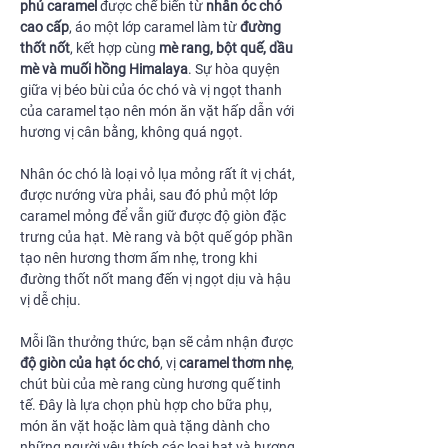
phủ caramel
được chế biến từ
nhân óc chó
cao cấp
, áo một lớp caramel làm từ
đường
thốt nốt
, kết hợp cùng
mè rang, bột quế, dầu
mè và muối hồng Himalaya
. Sự hòa quyện
giữa vị béo bùi của óc chó và vị ngọt thanh
của caramel tạo nên món ăn vặt hấp dẫn với
hương vị cân bằng, không quá ngọt.
Nhân óc chó là loại vỏ lụa mỏng rất ít vị chát,
được nướng vừa phải, sau đó phủ một lớp
caramel mỏng để vẫn giữ được độ giòn đặc
trưng của hạt. Mè rang và bột quế góp phần
tạo nên hương thơm ấm nhẹ, trong khi
đường thốt nốt mang đến vị ngọt dịu và hậu
vị dễ chịu.
Mỗi lần thưởng thức, bạn sẽ cảm nhận được
độ giòn của hạt óc chó
, vị
caramel thơm nhẹ
,
chút bùi của mè rang cùng hương quế tinh
tế. Đây là lựa chọn phù hợp cho bữa phụ,
món ăn vặt hoặc làm quà tặng dành cho
những người yêu thích các loại hạt và hương