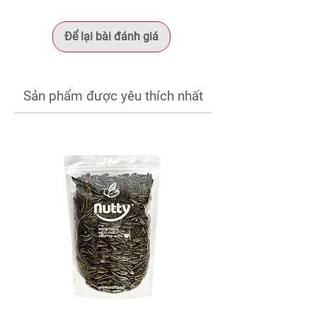
Protein
5 g
Để lại bài đánh giá
Omega-3
2.823 mg
Natri
41 mg
Sản phẩm được yêu thích nhất
*
Mỗi khẩu phần 30 g cung cấp 186 kcal
cùng nguồn chất béo không bão hòa,
protein thực vật, chất xơ và Omega-3 tự
nhiên từ hạt óc chó. Kết hợp với lớp caramel
làm từ đường thốt nốt, mè rang và bột quế,
sản phẩm mang đến hương vị hài hòa, phù
hợp cho bữa phụ hoặc món ăn vặt hằng
ngày.