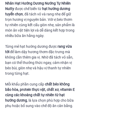
Nhân Hạt Hướng Dương Nướng Tự Nhiên
Nutty
được chế biến từ
hạt hướng dương
tuyển chọn
, đã tách vỏ và rang nhẹ để giữ
trọn hương vị nguyên bản. Với vị béo thơm
tự nhiên cùng kết cấu giòn nhẹ, sản phẩm là
món ăn vặt tiện lợi và dễ dàng kết hợp trong
nhiều bữa ăn hằng ngày.
Từng mẻ hạt hướng dương được
rang vừa
tới
để làm dậy hương thơm đặc trưng mà
không cần thêm gia vị. Nhờ đã tách vỏ sẵn,
bạn có thể thưởng thức ngay, cảm nhận vị
béo bùi, giòn nhẹ và hậu vị thanh tự nhiên
trong từng hạt.
Mỗi khẩu phần cung cấp
chất béo không
bão hòa, protein thực vật, chất xơ, vitamin E
cùng các khoáng chất tự nhiên từ hạt
hướng dương
, là lựa chọn phù hợp cho bữa
phụ hoặc bổ sung vào chế độ ăn cân bằng.