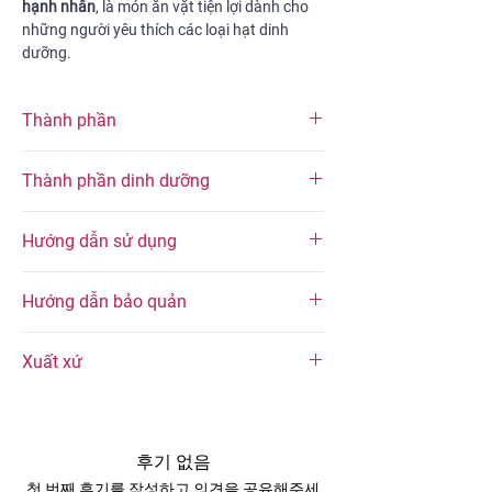
hạnh nhân
, là món ăn vặt tiện lợi dành cho
những người yêu thích các loại hạt dinh
dưỡng.
Thành phần
Hạnh nhân (98%), hỗn hợp muối hồng
Thành phần dinh dưỡng
(0,9%) (muối hồng Himalaya (0,7%), bột tỏi,
bột bắp), dầu oliu
Thành phần dinh dưỡng trung bình (trong
Hướng dẫn sử dụng
mỗi khẩu phần 30 g)
Thành phần dinh dưỡng
Hàm lượng
Dùng trực tiếp như món ăn vặt hoặc bữa
Hướng dẫn bảo quản
phụ hằng ngày.
Năng lượng
190 kcal
Kết hợp với sữa chua, yến mạch, granola
Bảo quản trong bao bì kín. Để nơi khô ráo,
hoặc trái cây tươi cho bữa sáng cân
Xuất xứ
tránh ánh năng trực tiếp.
Chất béo
16 g
bằng.
Khuyến khích sử dụng sản phẩm trong vòng
Rắc lên salad, smoothie bowl hoặc các
Nguyên liệu nhập khẩu từ Úc.
2 tuần kể từ ngày mở bao bì, để có thể
Carbohydrate
5 g
món bánh để tăng hương vị và độ giòn.
Sản phẩm được sản xuất tại Công ty TNHH
thưởng thức sản phẩm với chất lượng tốt
Phù hợp mang theo khi đi làm, đi học, du
KASH Fine Food.
nhất.
후기 없음
Chất xơ
3 g
lịch hoặc các hoạt động ngoài trời.
Hạn sử dụng:
12 tháng kể từ ngày sản xuất.
첫 번째 후기를 작성하고 의견을 공유해주세