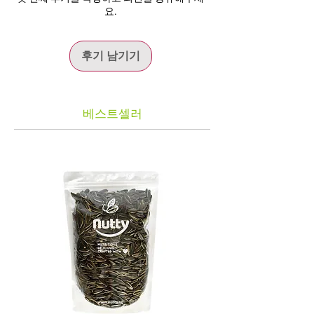
요.
Đường
2 g
Protein
6 g
후기 남기기
Natri
135 mg
Vitamin E
5,67 mg
베스트셀러
*
Mỗi khẩu phần 30 g cung cấp 190 kcal
cùng nguồn chất béo không bão hòa,
protein thực vật, chất xơ và vitamin E tự
nhiên từ hạnh nhân. Đây là món ăn vặt tiện
lợi, phù hợp để bổ sung dinh dưỡng cho bữa
phụ hoặc sử dụng trong các hoạt động
hằng ngày.