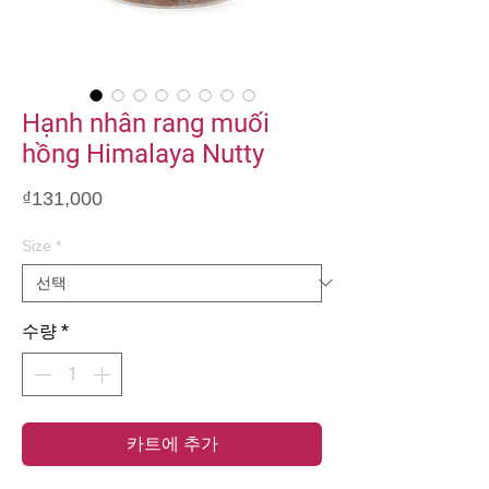
Hạnh nhân rang muối
hồng Himalaya Nutty
가
₫131,000
격
Size
*
수량
*
카트에 추가