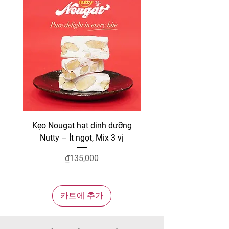
Kẹo Nougat hạt dinh dưỡng
Sen vàng sấy giòn N
Nutty – Ít ngọt, Mix 3 vị
가격
₫135,000
카트에 추가