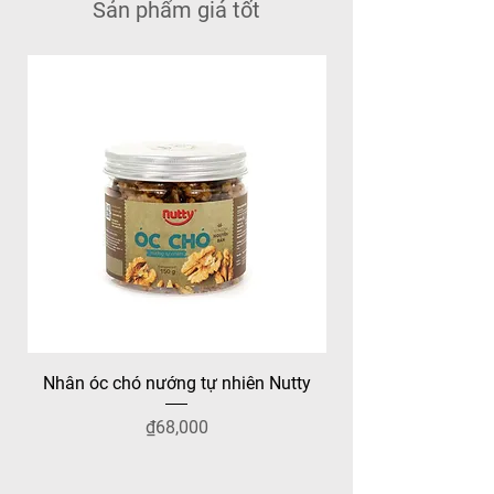
Sản phẩm giá tốt
Nhân óc chó nướng tự nhiên Nutty
Nutty Trailmix Sô-cô-
가격
₫68,000