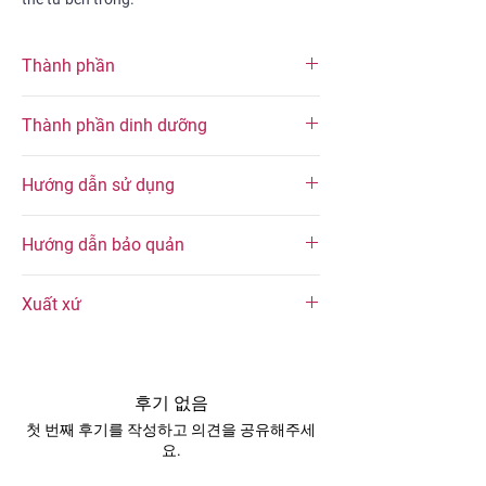
Thành phần
100% Quả kỷ tử sấy khô. Sản phẩm không
Thành phần dinh dưỡng
sử dụng phẩm màu, chất bảo quản.
Thành phần dinh dưỡng trung bình (trong
Hướng dẫn sử dụng
mỗi khẩu phần 30 g)
Thành phần dinh dưỡng
Hàm lượng
Gợi ý thưởng thức
Hướng dẫn bảo quản
Dùng trực tiếp như món ăn vặt hằng
Năng lượng
90 kcal
ngày.
Bảo quản trong bao bì kín. Để nơi khô ráo,
Pha trà cùng táo đỏ, hoa cúc hoặc long
Xuất xứ
tránh ánh năng trực tiếp.
Chất béo
0 g
nhãn để tạo thức uống thơm dịu và dễ
Khuyến khích sử dụng sản phẩm trong vòng
thưởng thức.
Nhập khẩu trực tiếp từ Tân Cương, Trung
1 tuần kể từ ngày mở bao bì, để có thể
Carbohydrate
18 g
Thêm vào cháo, canh, súp hoặc các món
Quốc.
thưởng thức sản phẩm với chất lượng tốt
hầm để tăng hương vị tự nhiên.
Sản phẩm được đóng gói bởi Công ty TNHH
nhất.
후기 없음
Chất xơ
4 g
Kết hợp với granola, yến mạch hoặc các
KASH Fine Food.
Hạn sử dụng:
12 tháng kể từ ngày sản xuất.
첫 번째 후기를 작성하고 의견을 공유해주세
loại hạt dinh dưỡng để tạo thành hỗn
요.
Đường
11 g
hợp snack tiện lợi.
Gợi ý pha trà táo đỏ – kỷ tử