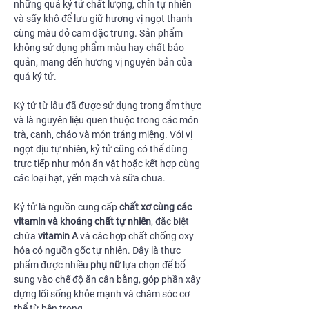
những quả kỷ tử chất lượng, chín tự nhiên
và sấy khô để lưu giữ hương vị ngọt thanh
cùng màu đỏ cam đặc trưng. Sản phẩm
không sử dụng phẩm màu hay chất bảo
quản, mang đến hương vị nguyên bản của
quả kỷ tử.
Kỷ tử từ lâu đã được sử dụng trong ẩm thực
và là nguyên liệu quen thuộc trong các món
trà, canh, cháo và món tráng miệng. Với vị
ngọt dịu tự nhiên, kỷ tử cũng có thể dùng
trực tiếp như món ăn vặt hoặc kết hợp cùng
các loại hạt, yến mạch và sữa chua.
Kỷ tử là nguồn cung cấp
chất xơ cùng các
vitamin và khoáng chất tự nhiên
, đặc biệt
chứa
vitamin A
và các hợp chất chống oxy
hóa có nguồn gốc tự nhiên. Đây là thực
phẩm được nhiều
phụ nữ
lựa chọn để bổ
sung vào chế độ ăn cân bằng, góp phần xây
dựng lối sống khỏe mạnh và chăm sóc cơ
thể từ bên trong.