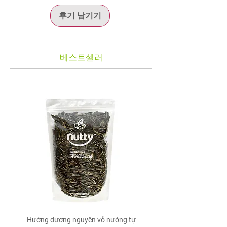
Protein
3 g
Cho
2 quả táo đỏ thái lát
cùng
5–10 quả kỷ
후기 남기기
tử
vào khoảng
250–300 ml nước nóng
, hãm
*
Mỗi khẩu phần 30 g cung cấp 90 kcal cùng
trong
10–15 phút
rồi thưởng thức. Có thể
chất xơ, protein thực vật và các vitamin,
thêm hoa cúc hoặc vài lát gừng để tạo
khoáng chất tự nhiên từ quả kỷ tử. Với vị
hương vị phong phú hơn.
ngọt tự nhiên và hàm lượng chất xơ cao, Kỷ
베스트셀러
Lưu ý khi sử dụng
Tử Sấy Khô Nutty là lựa chọn phù hợp để
Nên sử dụng với lượng vừa phải trong
dùng trực tiếp hoặc kết hợp trong các món
chế độ ăn hằng ngày.
trà, cháo và bữa sáng dinh dưỡng.
Nếu đang mang thai, cho con bú hoặc
đang điều trị bệnh và sử dụng thuốc theo
chỉ định của bác sĩ (đặc biệt là thuốc
chống đông máu hoặc thuốc điều trị đái
tháo đường), nên tham khảo ý kiến nhân
viên y tế trước khi sử dụng thường xuyên.
Người có tiền sử dị ứng với kỷ tử hoặc
các thành phần của sản phẩm không
nên sử dụng.
Hướng dương nguyên vỏ nướng tự
Xoài sấy muối ớt Nut