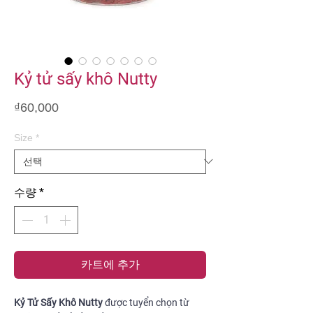
Kỷ tử sấy khô Nutty
가
₫60,000
격
Size
*
수량
*
카트에 추가
Kỷ Tử Sấy Khô Nutty
được tuyển chọn từ