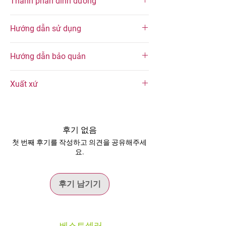
Thành phần dinh dưỡng
hợp hạt (70%) điều, óc chó, hạnh nhân,
hướng dương, bí xanh cung cấp Calo,
Thành phần dinh dưỡng trung bình (trong
protein, chất béo, chất xơ. Ngoài ra còn
Hướng dẫn sử dụng
mỗi khẩu phần 30 g)
thêm vào đó các loại trái cây sấy (29%) nho
vàng, nho sultana, nam việt quốc, muối
Thành phần dinh dưỡng
Hàm lượng
Dùng trực tiếp như một món ăn vặt hoặc
hồng Himalaya (0.3%) và dầu oliu.
Hướng dẫn bảo quản
bữa phụ tiện lợi.
Năng lượng
162 kcal
Kết hợp với sữa chua, granola, yến mạch
Bảo quản trong bao bì kín. Để nơi khô ráo,
hoặc smoothie bowl cho bữa sáng giàu
Xuất xứ
tránh ánh năng trực tiếp.
Chất béo
11 g
dinh dưỡng.
Khuyến khích sử dụng sản phẩm trong vòng
Rắc lên salad, kem hoặc các món tráng
Sản phẩm được sản xuất tại Công ty TNHH
2 tuần kể từ ngày mở bao bì, để có thể
Carbohydrate
11 g
miệng để tăng hương vị và kết cấu.
KASH Fine Food.
thưởng thức sản phẩm với chất lượng tốt
Phù hợp mang theo khi đi làm, đi học, du
nhất.
후기 없음
Chất xơ
3 g
lịch hoặc các hoạt động ngoài trời.
Hạn sử dụng:
12 tháng kể từ ngày sản xuất.
첫 번째 후기를 작성하고 의견을 공유해주세
요.
Đường
8 g
Protein
5 g
후기 남기기
*
Mỗi khẩu phần 30 g cung cấp 162 kcal
cùng nguồn chất béo không bão hòa,
protein thực vật và chất xơ từ các loại hạt.
Kết hợp với muối hồng Himalaya, sản phẩm
베스트셀러