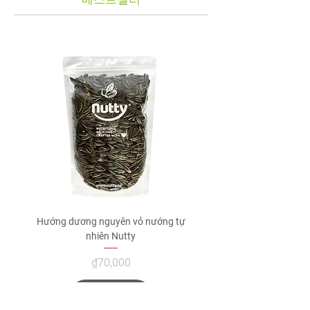
mang đến hương vị mặn dịu, hài hòa và là
lựa chọn phù hợp cho bữa phụ hoặc món ăn
vặt hằng ngày.
Hướng dương nguyên vỏ nướng tự
Xoài sấy muối ớt Nut
nhiên Nutty
가격
₫70,000
카트에 추가