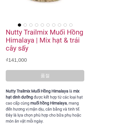
Nutty Trailmix Muối Hồng
Himalaya | Mix hạt & trái
cây sấy
가
₫141,000
격
품절
Nutty Trailmix Muối Hồng Himalaya
là
mix
hạt dinh dưỡng
được kết hợp từ các loại hạt
cao cấp cùng
muối hồng Himalaya
, mang
đến hương vị mặn dịu, cân bằng và tinh tế.
Đây là lựa chọn phù hợp cho bữa phụ hoặc
món ăn vặt mỗi ngày.