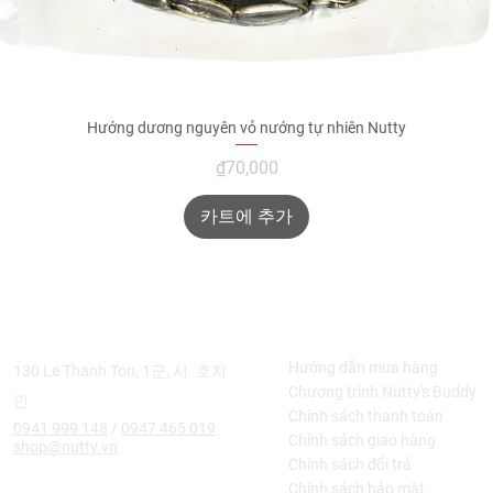
Hướng dương nguyên vỏ nướng tự nhiên Nutty
제품보기
가격
₫70,000
카트에 추가
매장에 문의하세요
고객 지원
Hướng dẫn mua hàng
130 Le Thanh Ton, 1군, 시. 호치
​Chương trình Nutty's Buddy
민
Chính sách thanh toán
0941 999 148
/
0947 465 019
Chính sách giao hàng
​shop@nutty.vn
Chính sách đổi trả
Chính sách bảo mật