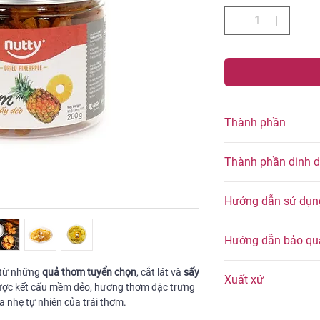
Thành phần
Thơm tươi (91,5%), đư
Thành phần dinh 
acid (E330).
Thành phần dinh dưỡn
Hướng dẫn sử dụn
40 g)
Thành phần dinh d
Dùng trực tiếp nh
Hướng dẫn bảo qu
ngày.
Năng lượng
Kết hợp với sữa c
Bảo quản trong bao bì
 từ những
quả thơm tuyển chọn
, cắt lát và
sấy
cho bữa sáng giàu
Xuất xứ
năng trực tiếp.
Chất béo
ược kết cấu mềm dẻo, hương thơm đặc trưng
Thêm vào salad, s
Khuyến khích sử dụng
a nhẹ tự nhiên của trái thơm.
tăng hương vị và 
Việt Nam - Sản phẩm
ngày mở bao bì, để c
Carbohydrate
Thích hợp mang the