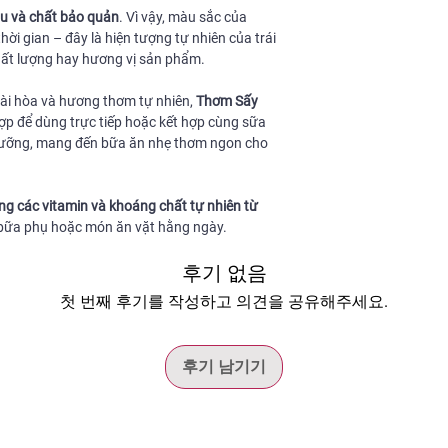
KASH Fine Food.
lượng tốt nhất.
 và chất bảo quản
. Vì vậy, màu sắc của
các hoạt động ngoà
Hạn sử dụng:
12 thán
Chất xơ
ời gian – đây là hiện tượng tự nhiên của trái
ất lượng hay hương vị sản phẩm.
Đường
hài hòa và hương thơm tự nhiên,
Thơm Sấy
Protein
p để dùng trực tiếp hoặc kết hợp cùng sữa
h dưỡng, mang đến bữa ăn nhẹ thơm ngon cho
* Mỗi khẩu phần 40 g
các vitamin, khoáng c
ngọt thanh, chua nhẹ
ng các vitamin và khoáng chất tự nhiên từ
Nutty là lựa chọn ph
o bữa phụ hoặc món ăn vặt hằng ngày.
hằng ngày.
후기 없음
첫 번째 후기를 작성하고 의견을 공유해주세요.
후기 남기기