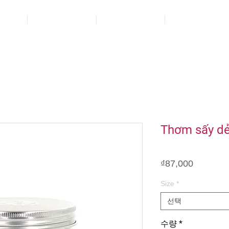
품
소개하다
Blog
연락하다
Thơm sấy dẻ
가
₫87,000
격
Size
*
선택
수량
*